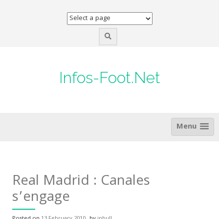
Skip
to
content
Infos-Foot.Net
Menu
Real Madrid : Canales
s’engage
Posted on
13 February 2010
by
inbull