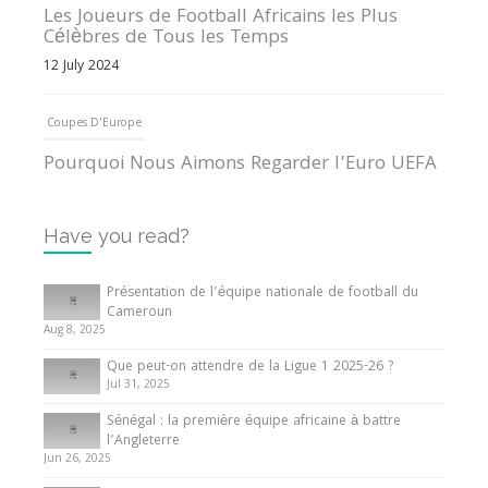
Les Joueurs de Football Africains les Plus
Célèbres de Tous les Temps
12 July 2024
Coupes D'Europe
Pourquoi Nous Aimons Regarder l’Euro UEFA
13 June 2024
Have you read?
Internationales
Tout ce que vous devez savoir sur la Coupe
Présentation de l’équipe nationale de football du
d’Afrique des Nations
Cameroun
Aug 8, 2025
10 May 2024
Que peut-on attendre de la Ligue 1 2025-26 ?
Jul 31, 2025
Internationales
Sénégal : la première équipe africaine à battre
Présentation de l’équipe nationale de football
l’Angleterre
du Cameroun
Jun 26, 2025
8 August 2025