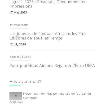
Ligue 1 2025 : Résultats, Dénouement et
Impressions
17 May 2025
Internationales
Les Joueurs de Football Africains les Plus
Célèbres de Tous les Temps
12 July 2024
Coupes D'Europe
Pourquoi Nous Aimons Regarder l’Euro UEFA
13 June 2024
Have you read?
Internationales
Tout ce que vous devez savoir sur la Coupe
Présentation de l’équipe nationale de football du
d’Afrique des Nations
Cameroun
Aug 8, 2025
10 May 2024