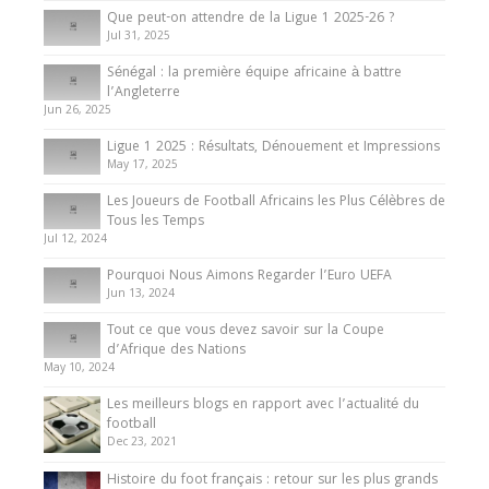
Que peut-on attendre de la Ligue 1 2025-26 ?
Jul 31, 2025
Internationales
Sénégal : la première équipe africaine à battre
Présentation de l’équipe nationale de football
l’Angleterre
du Cameroun
Jun 26, 2025
8 August 2025
Ligue 1 2025 : Résultats, Dénouement et Impressions
May 17, 2025
Les Joueurs de Football Africains les Plus Célèbres de
Tous les Temps
Jul 12, 2024
Pourquoi Nous Aimons Regarder l’Euro UEFA
Jun 13, 2024
Tout ce que vous devez savoir sur la Coupe
d’Afrique des Nations
May 10, 2024
Les meilleurs blogs en rapport avec l’actualité du
football
Dec 23, 2021
Histoire du foot français : retour sur les plus grands