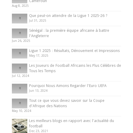
d’Afrique des Nations
Cameroun
Aug 8, 2025
10 May 2024
Que peut-on attendre de la Ligue 1 2025-26 ?
Jul 31, 2025
Internationales
Sénégal : la première équipe africaine à battre
Présentation de l’équipe nationale de football
l’Angleterre
du Cameroun
Jun 26, 2025
8 August 2025
Ligue 1 2025 : Résultats, Dénouement et Impressions
May 17, 2025
Les Joueurs de Football Africains les Plus Célèbres de
Tous les Temps
Jul 12, 2024
Pourquoi Nous Aimons Regarder l’Euro UEFA
Jun 13, 2024
Tout ce que vous devez savoir sur la Coupe
d’Afrique des Nations
May 10, 2024
Les meilleurs blogs en rapport avec l’actualité du
football
Dec 23, 2021