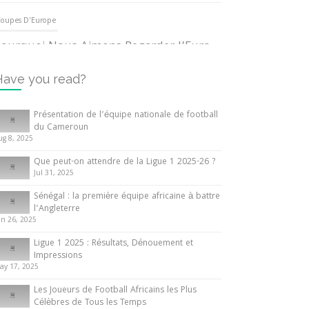
oupes D'Europe
ourquoi Nous Aimons Regarder l’Euro
UEFA
3 June 2024
Have you read?
nternationales
Présentation de l’équipe nationale de football
du Cameroun
out ce que vous devez savoir sur la
ug 8, 2025
oupe d’Afrique des Nations
Que peut-on attendre de la Ligue 1 2025-26 ?
0 May 2024
Jul 31, 2025
Sénégal : la première équipe africaine à battre
nternationales
l’Angleterre
un 26, 2025
résentation de l’équipe nationale de
ootball du Cameroun
Ligue 1 2025 : Résultats, Dénouement et
Impressions
 August 2025
ay 17, 2025
Les Joueurs de Football Africains les Plus
Célèbres de Tous les Temps