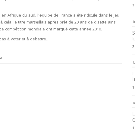
3
a en Afrique du sud, l’équipe de France a été ridicule dans le jeu
cela, le titre marseillais après prêt de 20 ans de disette ainsi
I
de compétition mondiale ont marqué cette année 2010.
S
b
pas à voter et à débattre…
2
at
L
L
I
1
I
L
C
1