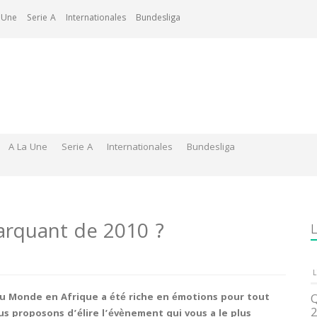
 Une
Serie A
Internationales
Bundesliga
A La Une
Serie A
Internationales
Bundesliga
arquant de 2010 ?
L
L
u Monde en Afrique a été riche en émotions pour tout
Q
2
us proposons d’élire l’évènement qui vous a le plus