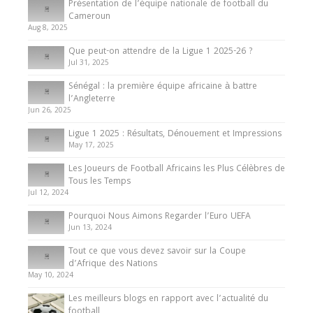
Tout ce que vous devez savoir sur la Coupe
Présentation de l’équipe nationale de football du
d’Afrique des Nations
Cameroun
Aug 8, 2025
10 May 2024
Que peut-on attendre de la Ligue 1 2025-26 ?
Jul 31, 2025
Internationales
Sénégal : la première équipe africaine à battre
Présentation de l’équipe nationale de football
l’Angleterre
du Cameroun
Jun 26, 2025
8 August 2025
Ligue 1 2025 : Résultats, Dénouement et Impressions
May 17, 2025
Les Joueurs de Football Africains les Plus Célèbres de
Tous les Temps
Jul 12, 2024
Pourquoi Nous Aimons Regarder l’Euro UEFA
Jun 13, 2024
Tout ce que vous devez savoir sur la Coupe
d’Afrique des Nations
May 10, 2024
Les meilleurs blogs en rapport avec l’actualité du
football