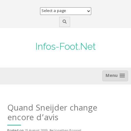
Skip
to
content
Infos-Foot.Net
Menu
Quand Sneijder change
encore d’avis
Posted on
25 August 2009
by
Jonathan Bonnet