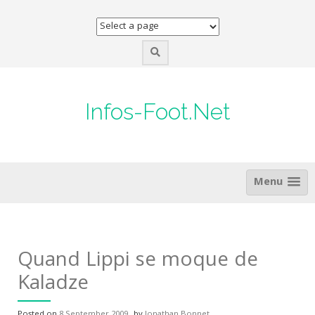
Skip
to
content
Infos-Foot.Net
Menu
Quand Lippi se moque de
Kaladze
Posted on
8 September 2009
by
Jonathan Bonnet