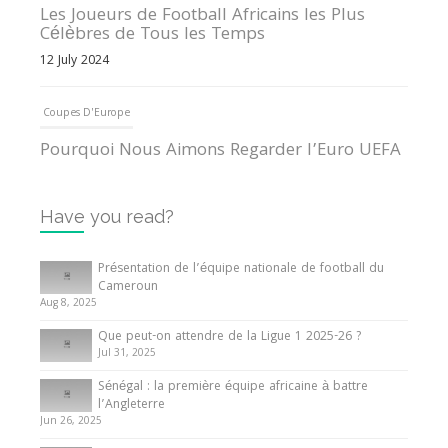
Les Joueurs de Football Africains les Plus
Célèbres de Tous les Temps
12 July 2024
Coupes D'Europe
Pourquoi Nous Aimons Regarder l’Euro UEFA
13 June 2024
Have you read?
Internationales
Tout ce que vous devez savoir sur la Coupe
Présentation de l’équipe nationale de football du
d’Afrique des Nations
Cameroun
Aug 8, 2025
10 May 2024
Que peut-on attendre de la Ligue 1 2025-26 ?
Jul 31, 2025
Internationales
Sénégal : la première équipe africaine à battre
Présentation de l’équipe nationale de football
l’Angleterre
du Cameroun
Jun 26, 2025
8 August 2025