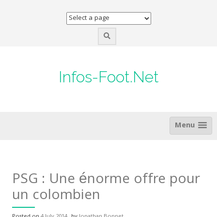
Skip
to
content
Infos-Foot.Net
Menu
PSG : Une énorme offre pour
un colombien
Posted on
4 July 2014
by
Jonathan Bonnet