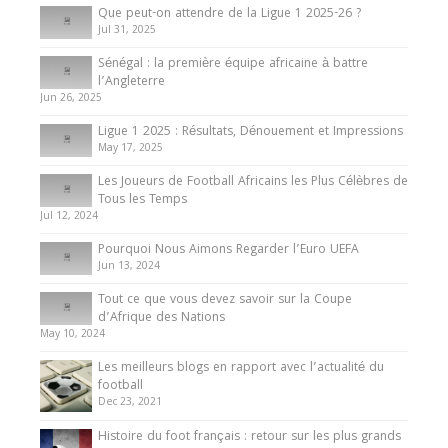
Que peut-on attendre de la Ligue 1 2025-26 ?
Jul 31, 2025
Internationales
Sénégal : la première équipe africaine à battre
Présentation de l’équipe nationale de football
l’Angleterre
du Cameroun
Jun 26, 2025
8 August 2025
Ligue 1 2025 : Résultats, Dénouement et Impressions
May 17, 2025
Les Joueurs de Football Africains les Plus Célèbres de
Tous les Temps
Jul 12, 2024
Pourquoi Nous Aimons Regarder l’Euro UEFA
Jun 13, 2024
Tout ce que vous devez savoir sur la Coupe
d’Afrique des Nations
May 10, 2024
Les meilleurs blogs en rapport avec l’actualité du
football
Dec 23, 2021
Histoire du foot français : retour sur les plus grands