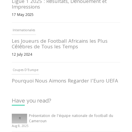
Ligue 1 2025 : Résultats, Dénouement et
Impressions
17 May 2025
Internationales
Les Joueurs de Football Africains les Plus
Célèbres de Tous les Temps
12 July 2024
Coupes D'Europe
Pourquoi Nous Aimons Regarder l’Euro UEFA
13 June 2024
Have you read?
Internationales
Tout ce que vous devez savoir sur la Coupe
Présentation de l’équipe nationale de football du
d’Afrique des Nations
Cameroun
Aug 8, 2025
10 May 2024