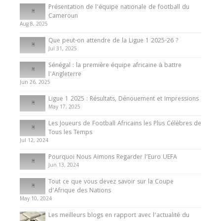
Tout ce que vous devez savoir sur la Coupe
Présentation de l’équipe nationale de football du
d’Afrique des Nations
Cameroun
Aug 8, 2025
10 May 2024
Que peut-on attendre de la Ligue 1 2025-26 ?
Jul 31, 2025
Internationales
Sénégal : la première équipe africaine à battre
Présentation de l’équipe nationale de football
l’Angleterre
du Cameroun
Jun 26, 2025
8 August 2025
Ligue 1 2025 : Résultats, Dénouement et Impressions
May 17, 2025
Les Joueurs de Football Africains les Plus Célèbres de
Tous les Temps
Jul 12, 2024
Pourquoi Nous Aimons Regarder l’Euro UEFA
Jun 13, 2024
Tout ce que vous devez savoir sur la Coupe
d’Afrique des Nations
May 10, 2024
Les meilleurs blogs en rapport avec l’actualité du