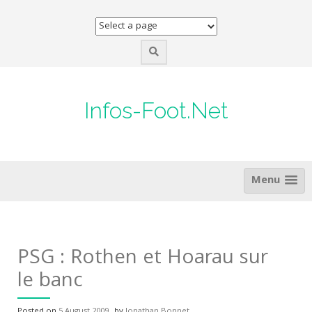
Skip
to
content
Infos-Foot.Net
Menu
PSG : Rothen et Hoarau sur
le banc
Posted on
5 August 2009
by
Jonathan Bonnet