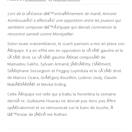
Lors de la sÃ©ance dâ€™entraÃ®nement de mardi, Antoine
KombouarÃ© a effectuÃ© une opposition entre les joueurs qui
semblent composer lâ€™Ã©quipe qui devrait commencer la
rencontre samedi contre Montpellier.
Selon toute vraisemblance, le coach parisien a mis en place son
Ã©quipe. Il a en effet mis en opposition le cÃ´tÃ© gauche et le
cÃ´tÃ© droit. Le cÃ´tÃ© gauche Ã©tait composÃ© de
Mamadou Sakho, Sylvain Armand, JÃ©rÃ©my ClÃ©ment,
StÃ©phane Sessegnon et Pegguy Luyindula et le cÃ´tÃ© droit
de Marcos Ceara, GrÃ©gory Bourillon, Ludovic Giuly, Claude
MakÃ©lÃ©lÃ© et Mevlut Erding.
Cette Ã©quipe est celle qui a battu la fiorentina la semaine
derniÃ¨re. Guillaume Hoarau ne devrait pas donc pas Ãªtre
opÃ©rationnel et se retrouverait sur le banc de touche, Ã
lâ€™instar de JÃ©rÃ´me Rothen.