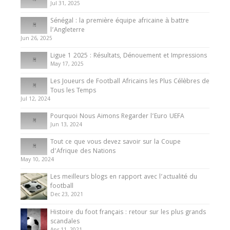
Jul 31, 2025
Internationales
Sénégal : la première équipe africaine à battre
Présentation de l’équipe nationale de football
l’Angleterre
du Cameroun
Jun 26, 2025
8 August 2025
Ligue 1 2025 : Résultats, Dénouement et Impressions
May 17, 2025
Les Joueurs de Football Africains les Plus Célèbres de
Tous les Temps
Jul 12, 2024
Pourquoi Nous Aimons Regarder l’Euro UEFA
Jun 13, 2024
Tout ce que vous devez savoir sur la Coupe
d’Afrique des Nations
May 10, 2024
Les meilleurs blogs en rapport avec l’actualité du
football
Dec 23, 2021
Histoire du foot français : retour sur les plus grands
scandales