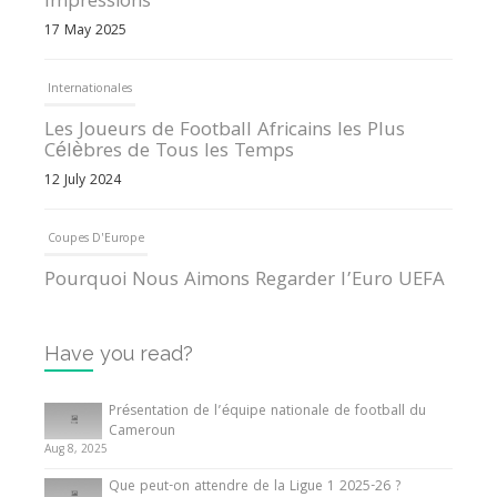
Impressions
17 May 2025
Internationales
Les Joueurs de Football Africains les Plus
Célèbres de Tous les Temps
12 July 2024
Coupes D'Europe
Pourquoi Nous Aimons Regarder l’Euro UEFA
13 June 2024
Have you read?
Internationales
Tout ce que vous devez savoir sur la Coupe
Présentation de l’équipe nationale de football du
d’Afrique des Nations
Cameroun
Aug 8, 2025
10 May 2024
Que peut-on attendre de la Ligue 1 2025-26 ?