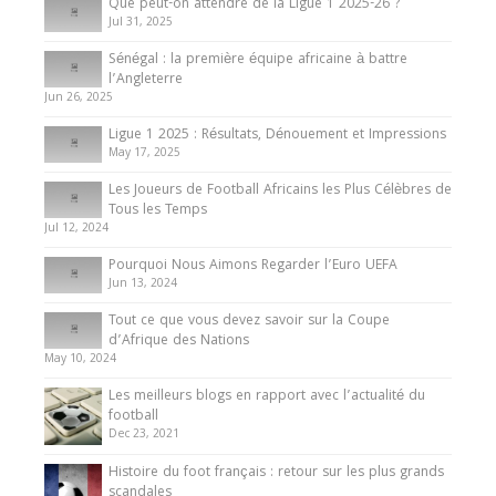
Que peut-on attendre de la Ligue 1 2025-26 ?
Jul 31, 2025
Internationales
Sénégal : la première équipe africaine à battre
Présentation de l’équipe nationale de football
l’Angleterre
du Cameroun
Jun 26, 2025
8 August 2025
Ligue 1 2025 : Résultats, Dénouement et Impressions
May 17, 2025
Les Joueurs de Football Africains les Plus Célèbres de
Tous les Temps
Jul 12, 2024
Pourquoi Nous Aimons Regarder l’Euro UEFA
Jun 13, 2024
Tout ce que vous devez savoir sur la Coupe
d’Afrique des Nations
May 10, 2024
Les meilleurs blogs en rapport avec l’actualité du
football
Dec 23, 2021
Histoire du foot français : retour sur les plus grands
scandales