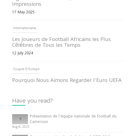
Impressions
17 May 2025
Internationales
Les Joueurs de Football Africains les Plus
Célèbres de Tous les Temps
12 July 2024
Coupes D'Europe
Pourquoi Nous Aimons Regarder l’Euro UEFA
13 June 2024
Have you read?
Internationales
Tout ce que vous devez savoir sur la Coupe
Présentation de l’équipe nationale de football du
d’Afrique des Nations
Cameroun
Aug 8, 2025
10 May 2024