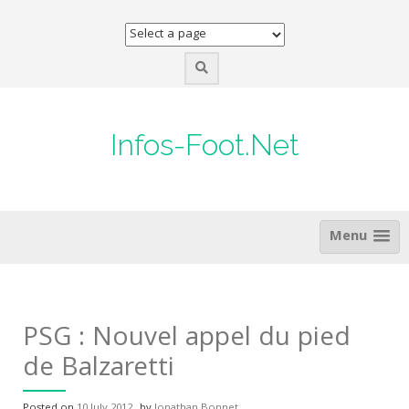
Skip
to
content
Infos-Foot.Net
Menu
PSG : Nouvel appel du pied
de Balzaretti
Posted on
10 July 2012
by
Jonathan Bonnet