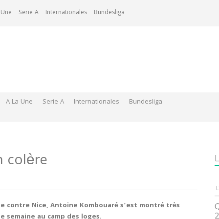
 Une
Serie A
Internationales
Bundesliga
A La Une
Serie A
Internationales
Bundesliga
 colère
L
L
ile contre Nice, Antoine Kombouaré s’est montré très
Q
2
te semaine au camp des loges.