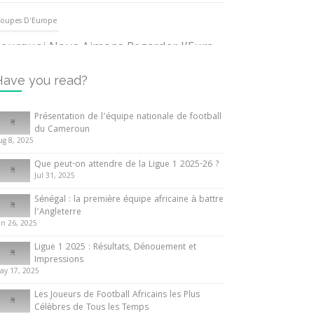
oupes D'Europe
ourquoi Nous Aimons Regarder l’Euro
UEFA
3 June 2024
Have you read?
nternationales
Présentation de l’équipe nationale de football
du Cameroun
out ce que vous devez savoir sur la
ug 8, 2025
oupe d’Afrique des Nations
Que peut-on attendre de la Ligue 1 2025-26 ?
0 May 2024
Jul 31, 2025
Sénégal : la première équipe africaine à battre
nternationales
l’Angleterre
un 26, 2025
résentation de l’équipe nationale de
ootball du Cameroun
Ligue 1 2025 : Résultats, Dénouement et
Impressions
 August 2025
ay 17, 2025
Les Joueurs de Football Africains les Plus
Célèbres de Tous les Temps