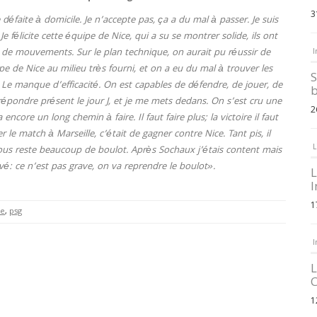
3
éfaite à domicile. Je n’accepte pas, ça a du mal à passer. Je suis
 félicite cette équipe de Nice, qui a su se montrer solide, ils ont
plus de mouvements. Sur le plan technique, on aurait pu réussir de
I
 de Nice au milieu très fourni, et on a eu du mal à trouver les
S
? Le manque d’efficacité. On est capables de défendre, de jouer, de
b
répondre présent le jour J, et je me mets dedans. On s’est cru une
2
encore un long chemin à faire. Il faut faire plus; la victoire il faut
r le match à Marseille, c’était de gagner contre Nice. Tant pis, il
L
nous reste beaucoup de boulot. Après Sochaux j’étais content mais
rivé: ce n’est pas grave, on va reprendre le boulot».
L
I
1
ce
,
psg
I
L
C
1