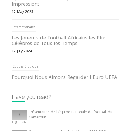
Impressions
17 May 2025
Internationales
Les Joueurs de Football Africains les Plus
Célèbres de Tous les Temps
12 July 2024
Coupes D'Europe
Pourquoi Nous Aimons Regarder l’Euro UEFA
13 June 2024
Have you read?
Internationales
Tout ce que vous devez savoir sur la Coupe
Présentation de l’équipe nationale de football du
d’Afrique des Nations
Cameroun
Aug 8, 2025
10 May 2024