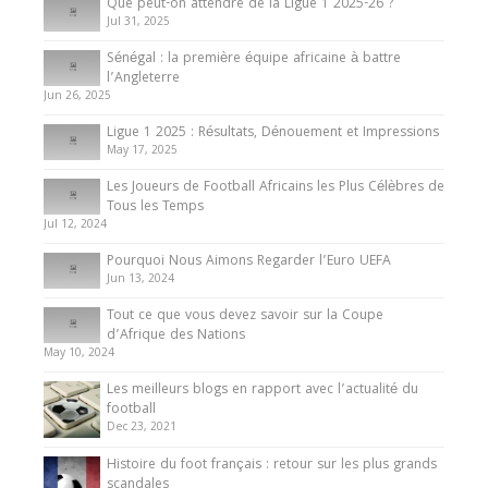
Que peut-on attendre de la Ligue 1 2025-26 ?
Jul 31, 2025
Internationales
Sénégal : la première équipe africaine à battre
Présentation de l’équipe nationale de football
l’Angleterre
du Cameroun
Jun 26, 2025
8 August 2025
Ligue 1 2025 : Résultats, Dénouement et Impressions
May 17, 2025
Les Joueurs de Football Africains les Plus Célèbres de
Tous les Temps
Jul 12, 2024
Pourquoi Nous Aimons Regarder l’Euro UEFA
Jun 13, 2024
Tout ce que vous devez savoir sur la Coupe
d’Afrique des Nations
May 10, 2024
Les meilleurs blogs en rapport avec l’actualité du
football
Dec 23, 2021
Histoire du foot français : retour sur les plus grands
scandales