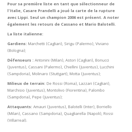
Pour sa première liste en tant que sélectionneur de
l’Italie, Casare Prandelli a joué la carte de la rupture
avec Lippi. Seul un champion 2006 est présent. A noter
également les retours de Cassano et Mario Balotelli.
La liste italienne:
Gardiens:
Marchetti (Cagliari), Sirigu (Palermo), Viviano
(Bologna);
Défenseurs :
Antonini (Milan), Astori (Cagliari), Bonucci
(Juventus), Cassani (Palermo), Chiellini (Juventus), Lucchini
(Sampdoria), Molinaro (Stuttgart), Motta (Juventus);
Milieux de terrain:
De Rossi (Roma), Lazzari (Cagliari),
Marchisio (Juventus), Montolivo (Fiorentina), Palombo
(Sampdoria), Pepe (Juventus);
Attaquants:
Amauri (Juventus), Balotelli (Inter), Borriello
(Milan), Cassano (Sampdoria), Quagliarella (Napoli), Rossi
(Villarreal).