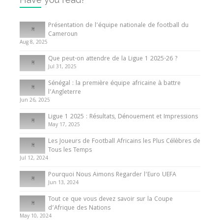
Internationales
Tout ce que vous devez savoir sur la Coupe
Présentation de l’équipe nationale de football du
d’Afrique des Nations
Cameroun
Aug 8, 2025
10 May 2024
Que peut-on attendre de la Ligue 1 2025-26 ?
Jul 31, 2025
Internationales
Sénégal : la première équipe africaine à battre
Présentation de l’équipe nationale de football
l’Angleterre
du Cameroun
Jun 26, 2025
8 August 2025
Ligue 1 2025 : Résultats, Dénouement et Impressions
May 17, 2025
Les Joueurs de Football Africains les Plus Célèbres de
Tous les Temps
Jul 12, 2024
Pourquoi Nous Aimons Regarder l’Euro UEFA
Jun 13, 2024
Tout ce que vous devez savoir sur la Coupe
d’Afrique des Nations
May 10, 2024