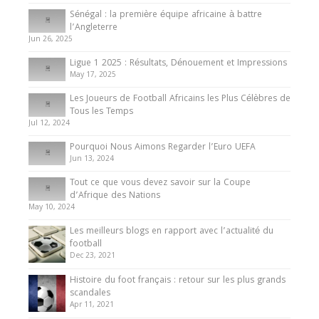
Sénégal : la première équipe africaine à battre
Présentation de l’équipe nationale de football
l’Angleterre
du Cameroun
Jun 26, 2025
8 August 2025
Ligue 1 2025 : Résultats, Dénouement et Impressions
May 17, 2025
Les Joueurs de Football Africains les Plus Célèbres de
Tous les Temps
Jul 12, 2024
Pourquoi Nous Aimons Regarder l’Euro UEFA
Jun 13, 2024
Tout ce que vous devez savoir sur la Coupe
d’Afrique des Nations
May 10, 2024
Les meilleurs blogs en rapport avec l’actualité du
football
Dec 23, 2021
Histoire du foot français : retour sur les plus grands
scandales
Apr 11, 2021