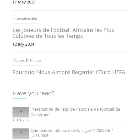
17 May 2025
Internationales
Les Joueurs de Football Africains les Plus
Célèbres de Tous les Temps
12 July 2024
Coupes D'Europe
Pourquoi Nous Aimons Regarder l’Euro UEFA
13 June 2024
Have you read?
Internationales
Tout ce que vous devez savoir sur la Coupe
Présentation de l’équipe nationale de football du
d’Afrique des Nations
Cameroun
Aug 8, 2025
10 May 2024
Que peut-on attendre de la Ligue 1 2025-26 ?
Jul 31, 2025
Internationales