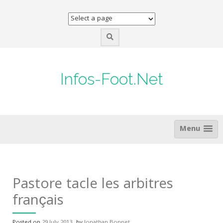
Skip
to
content
Infos-Foot.Net
Menu
Pastore tacle les arbitres
français
Posted on
29 July 2013
by
Jonathan Bonnet