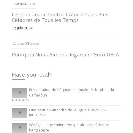
Internationales
Les Joueurs de Football Africains les Plus
Célèbres de Tous les Temps
12 July 2024
Coupes D'Europe
Pourquoi Nous Aimons Regarder l’Euro UEFA
13 June 2024
Have you read?
Internationales
Tout ce que vous devez savoir sur la Coupe
Présentation de l’équipe nationale de football du
d’Afrique des Nations
Cameroun
Aug 8, 2025
10 May 2024
Que peut-on attendre de la Ligue 1 2025-26 ?
Jul 31, 2025
Internationales
Sénégal : la première équipe africaine à battre
Présentation de l’équipe nationale de football
l’Angleterre