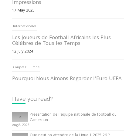
Impressions
17 May 2025
Internationales
Les Joueurs de Football Africains les Plus
Célèbres de Tous les Temps
12 July 2024
Coupes D'Europe
Pourquoi Nous Aimons Regarder l’Euro UEFA
13 June 2024
Have you read?
Internationales
Tout ce que vous devez savoir sur la Coupe
Présentation de l’équipe nationale de football du
d’Afrique des Nations
Cameroun
Aug 8, 2025
10 May 2024
Que peut-on attendre de la Ligue 1 2025-26 ?