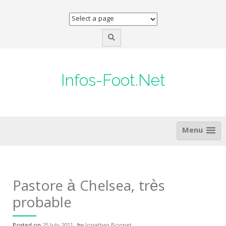
Skip
to
content
Infos-Foot.Net
Menu
Pastore à Chelsea, très
probable
Posted on
25 July 2011
by
Jonathan Bonnet