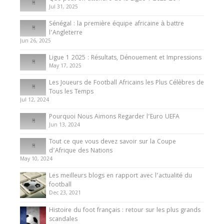
Jul 31, 2025
Internationales
Sénégal : la première équipe africaine à battre
Présentation de l’équipe nationale de football
l’Angleterre
du Cameroun
Jun 26, 2025
8 August 2025
Ligue 1 2025 : Résultats, Dénouement et Impressions
May 17, 2025
Les Joueurs de Football Africains les Plus Célèbres de
Tous les Temps
Jul 12, 2024
Pourquoi Nous Aimons Regarder l’Euro UEFA
Jun 13, 2024
Tout ce que vous devez savoir sur la Coupe
d’Afrique des Nations
May 10, 2024
Les meilleurs blogs en rapport avec l’actualité du
football
Dec 23, 2021
Histoire du foot français : retour sur les plus grands
scandales