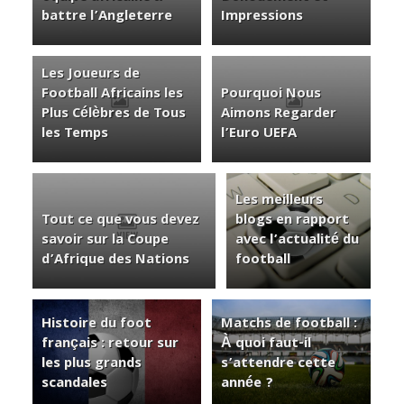
battre l’Angleterre
Impressions
Les Joueurs de
Football Africains les
Pourquoi Nous
Plus Célèbres de Tous
Aimons Regarder
les Temps
l’Euro UEFA
Les meilleurs
Tout ce que vous devez
blogs en rapport
savoir sur la Coupe
avec l’actualité du
d’Afrique des Nations
football
Histoire du foot
Matchs de football :
français : retour sur
À quoi faut-il
les plus grands
s’attendre cette
scandales
année ?