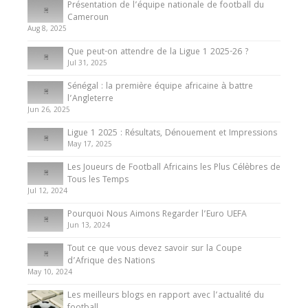
Présentation de l’équipe nationale de football du
Présentation de l’équipe nationale de football
Cameroun
du Cameroun
Aug 8, 2025
8 August 2025
Que peut-on attendre de la Ligue 1 2025-26 ?
Jul 31, 2025
Ligue 1 / Ligue 2
Sénégal : la première équipe africaine à battre
l’Angleterre
Que peut-on attendre de la Ligue 1 2025-26 ?
Jun 26, 2025
31 July 2025
Ligue 1 2025 : Résultats, Dénouement et Impressions
May 17, 2025
Les Joueurs de Football Africains les Plus Célèbres de
Tous les Temps
Jul 12, 2024
Pourquoi Nous Aimons Regarder l’Euro UEFA
Jun 13, 2024
Tout ce que vous devez savoir sur la Coupe
d’Afrique des Nations
May 10, 2024
Les meilleurs blogs en rapport avec l’actualité du