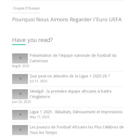
Coupes D'Europe
Pourquoi Nous Aimons Regarder l’Euro UEFA
13 June 2024
Have you read?
Internationales
Tout ce que vous devez savoir sur la Coupe
Présentation de l’équipe nationale de football du
d’Afrique des Nations
Cameroun
Aug 8, 2025
10 May 2024
Que peut-on attendre de la Ligue 1 2025-26 ?
Jul 31, 2025
Internationales
Sénégal : la première équipe africaine à battre
Présentation de l’équipe nationale de football
l’Angleterre
du Cameroun
Jun 26, 2025
8 August 2025
Ligue 1 2025 : Résultats, Dénouement et Impressions
May 17, 2025
Les Joueurs de Football Africains les Plus Célèbres de
Tous les Temps