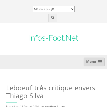
Skip
to
content
Infos-Foot.Net
Menu
Leboeuf très critique envers
Thiago Silva
Posted on
13 August 2014
by
Jonathan Bonnet