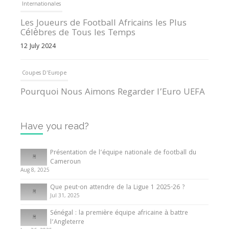
Internationales
Les Joueurs de Football Africains les Plus
Célèbres de Tous les Temps
12 July 2024
Coupes D'Europe
Pourquoi Nous Aimons Regarder l’Euro UEFA
13 June 2024
Have you read?
Internationales
Tout ce que vous devez savoir sur la Coupe
Présentation de l’équipe nationale de football du
d’Afrique des Nations
Cameroun
Aug 8, 2025
10 May 2024
Que peut-on attendre de la Ligue 1 2025-26 ?
Jul 31, 2025
Internationales
Sénégal : la première équipe africaine à battre
Présentation de l’équipe nationale de football
l’Angleterre