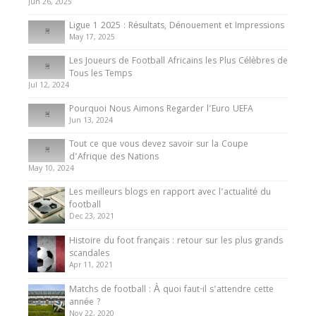
du Cameroun
Jun 26, 2025
8 August 2025
Ligue 1 2025 : Résultats, Dénouement et Impressions
May 17, 2025
Les Joueurs de Football Africains les Plus Célèbres de
Tous les Temps
Jul 12, 2024
Pourquoi Nous Aimons Regarder l’Euro UEFA
Jun 13, 2024
Tout ce que vous devez savoir sur la Coupe
d’Afrique des Nations
May 10, 2024
Les meilleurs blogs en rapport avec l’actualité du
football
Dec 23, 2021
Histoire du foot français : retour sur les plus grands
scandales
Apr 11, 2021
Matchs de football : À quoi faut-il s’attendre cette
année ?
Nov 22, 2020