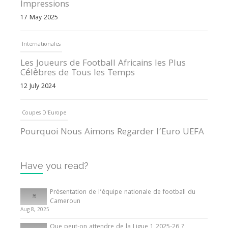
Impressions
17 May 2025
Internationales
Les Joueurs de Football Africains les Plus
Célèbres de Tous les Temps
12 July 2024
Coupes D'Europe
Pourquoi Nous Aimons Regarder l’Euro UEFA
13 June 2024
Have you read?
Internationales
Tout ce que vous devez savoir sur la Coupe
Présentation de l’équipe nationale de football du
d’Afrique des Nations
Cameroun
Aug 8, 2025
10 May 2024
Que peut-on attendre de la Ligue 1 2025-26 ?