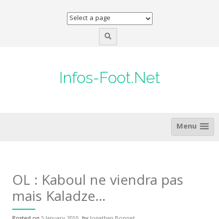
Skip
to
content
Infos-Foot.Net
Menu
OL : Kaboul ne viendra pas
mais Kaladze…
Posted on
5 January 2010
by
Jonathan Bonnet