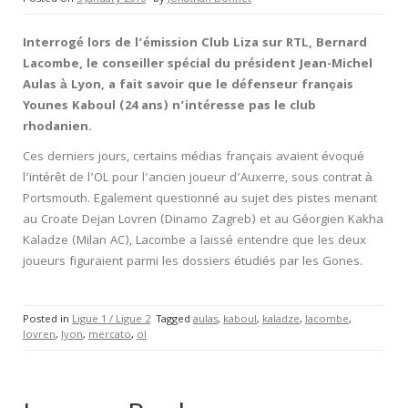
Interrogé lors de l’émission Club Liza sur RTL, Bernard
Lacombe, le conseiller spécial du président Jean-Michel
Aulas à Lyon, a fait savoir que le défenseur français
Younes Kaboul (24 ans) n’intéresse pas le club
rhodanien.
Ces derniers jours, certains médias français avaient évoqué
l’intérêt de l’OL pour l’ancien joueur d’Auxerre, sous contrat à
Portsmouth. Egalement questionné au sujet des pistes menant
au Croate Dejan Lovren (Dinamo Zagreb) et au Géorgien Kakha
Kaladze (Milan AC), Lacombe a laissé entendre que les deux
joueurs figuraient parmi les dossiers étudiés par les Gones.
Posted in
Ligue 1 / Ligue 2
Tagged
aulas
,
kaboul
,
kaladze
,
lacombe
,
lovren
,
lyon
,
mercato
,
ol