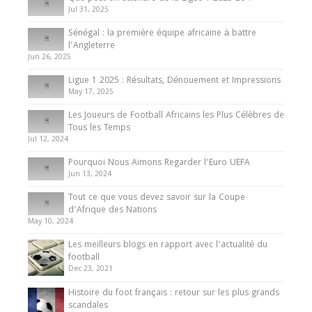
Jul 31, 2025
Internationales
Sénégal : la première équipe africaine à battre
Présentation de l’équipe nationale de football
l’Angleterre
du Cameroun
Jun 26, 2025
8 August 2025
Ligue 1 2025 : Résultats, Dénouement et Impressions
May 17, 2025
Les Joueurs de Football Africains les Plus Célèbres de
Tous les Temps
Jul 12, 2024
Pourquoi Nous Aimons Regarder l’Euro UEFA
Jun 13, 2024
Tout ce que vous devez savoir sur la Coupe
d’Afrique des Nations
May 10, 2024
Les meilleurs blogs en rapport avec l’actualité du
football
Dec 23, 2021
Histoire du foot français : retour sur les plus grands
scandales