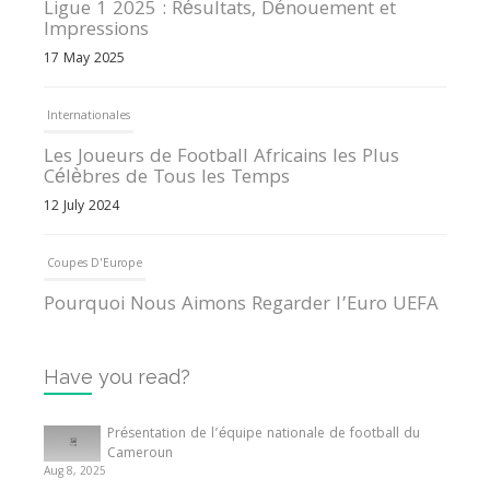
Ligue 1 2025 : Résultats, Dénouement et
Impressions
17 May 2025
Internationales
Les Joueurs de Football Africains les Plus
Célèbres de Tous les Temps
12 July 2024
Coupes D'Europe
Pourquoi Nous Aimons Regarder l’Euro UEFA
13 June 2024
Have you read?
Internationales
Tout ce que vous devez savoir sur la Coupe
Présentation de l’équipe nationale de football du
d’Afrique des Nations
Cameroun
Aug 8, 2025
10 May 2024