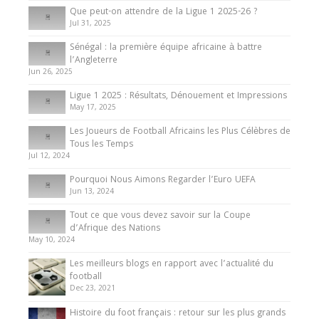
Que peut-on attendre de la Ligue 1 2025-26 ?
Jul 31, 2025
Internationales
Sénégal : la première équipe africaine à battre
Présentation de l’équipe nationale de football
l’Angleterre
du Cameroun
Jun 26, 2025
8 August 2025
Ligue 1 2025 : Résultats, Dénouement et Impressions
May 17, 2025
Les Joueurs de Football Africains les Plus Célèbres de
Tous les Temps
Jul 12, 2024
Pourquoi Nous Aimons Regarder l’Euro UEFA
Jun 13, 2024
Tout ce que vous devez savoir sur la Coupe
d’Afrique des Nations
May 10, 2024
Les meilleurs blogs en rapport avec l’actualité du
football
Dec 23, 2021
Histoire du foot français : retour sur les plus grands