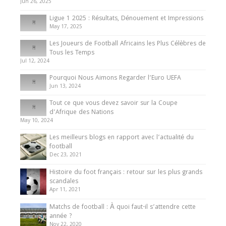
du Cameroun
Jun 26, 2025
8 August 2025
Ligue 1 2025 : Résultats, Dénouement et Impressions
May 17, 2025
Les Joueurs de Football Africains les Plus Célèbres de
Tous les Temps
Jul 12, 2024
Pourquoi Nous Aimons Regarder l’Euro UEFA
Jun 13, 2024
Tout ce que vous devez savoir sur la Coupe
d’Afrique des Nations
May 10, 2024
Les meilleurs blogs en rapport avec l’actualité du
football
Dec 23, 2021
Histoire du foot français : retour sur les plus grands
scandales
Apr 11, 2021
Matchs de football : À quoi faut-il s’attendre cette
année ?
Nov 22, 2020