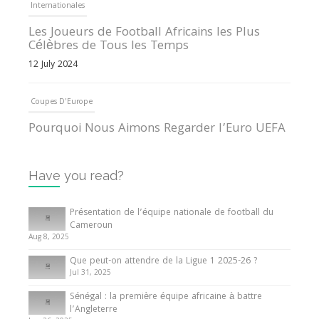
Internationales
Les Joueurs de Football Africains les Plus
Célèbres de Tous les Temps
12 July 2024
Coupes D'Europe
Pourquoi Nous Aimons Regarder l’Euro UEFA
13 June 2024
Have you read?
Internationales
Tout ce que vous devez savoir sur la Coupe
Présentation de l’équipe nationale de football du
d’Afrique des Nations
Cameroun
Aug 8, 2025
10 May 2024
Que peut-on attendre de la Ligue 1 2025-26 ?
Jul 31, 2025
Internationales
Sénégal : la première équipe africaine à battre
Présentation de l’équipe nationale de football
l’Angleterre