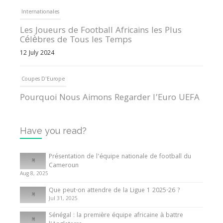
Internationales
Les Joueurs de Football Africains les Plus
Célèbres de Tous les Temps
12 July 2024
Coupes D'Europe
Pourquoi Nous Aimons Regarder l’Euro UEFA
13 June 2024
Have you read?
Internationales
Tout ce que vous devez savoir sur la Coupe
Présentation de l’équipe nationale de football du
d’Afrique des Nations
Cameroun
Aug 8, 2025
10 May 2024
Que peut-on attendre de la Ligue 1 2025-26 ?
Jul 31, 2025
Internationales
Sénégal : la première équipe africaine à battre