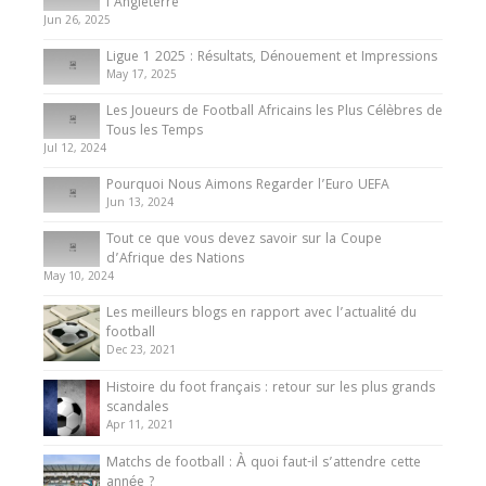
Présentation de l’équipe nationale de football
l’Angleterre
du Cameroun
Jun 26, 2025
8 August 2025
Ligue 1 2025 : Résultats, Dénouement et Impressions
May 17, 2025
Les Joueurs de Football Africains les Plus Célèbres de
Tous les Temps
Jul 12, 2024
Pourquoi Nous Aimons Regarder l’Euro UEFA
Jun 13, 2024
Tout ce que vous devez savoir sur la Coupe
d’Afrique des Nations
May 10, 2024
Les meilleurs blogs en rapport avec l’actualité du
football
Dec 23, 2021
Histoire du foot français : retour sur les plus grands
scandales
Apr 11, 2021
Matchs de football : À quoi faut-il s’attendre cette
année ?