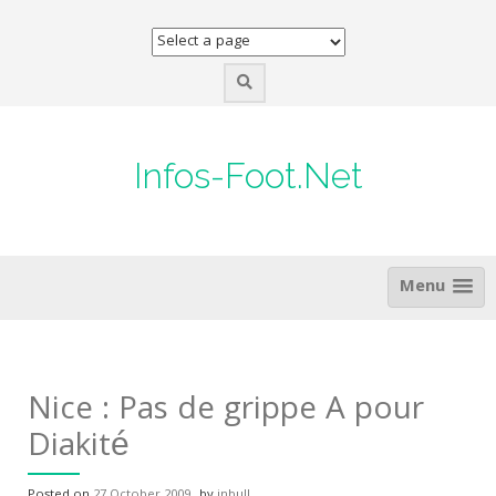
Skip
to
content
Infos-Foot.Net
Menu
Nice : Pas de grippe A pour
Diakité
Posted on
27 October 2009
by
inbull