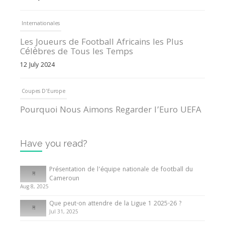
Internationales
Les Joueurs de Football Africains les Plus
Célèbres de Tous les Temps
12 July 2024
Coupes D'Europe
Pourquoi Nous Aimons Regarder l’Euro UEFA
13 June 2024
Have you read?
Internationales
Tout ce que vous devez savoir sur la Coupe
Présentation de l’équipe nationale de football du
d’Afrique des Nations
Cameroun
Aug 8, 2025
10 May 2024
Que peut-on attendre de la Ligue 1 2025-26 ?
Jul 31, 2025
Internationales