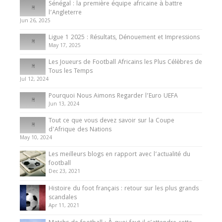
Sénégal : la première équipe africaine à battre
Présentation de l’équipe nationale de football
l’Angleterre
du Cameroun
Jun 26, 2025
8 August 2025
Ligue 1 2025 : Résultats, Dénouement et Impressions
May 17, 2025
Les Joueurs de Football Africains les Plus Célèbres de
Tous les Temps
Jul 12, 2024
Pourquoi Nous Aimons Regarder l’Euro UEFA
Jun 13, 2024
Tout ce que vous devez savoir sur la Coupe
d’Afrique des Nations
May 10, 2024
Les meilleurs blogs en rapport avec l’actualité du
football
Dec 23, 2021
Histoire du foot français : retour sur les plus grands
scandales
Apr 11, 2021