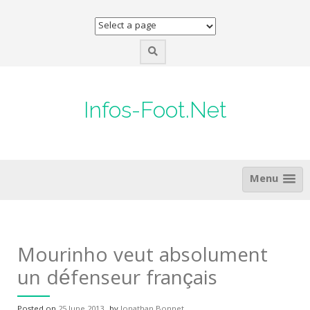
Skip
to
content
Infos-Foot.Net
Menu
Mourinho veut absolument
un défenseur français
Posted on
25 June 2013
by
Jonathan Bonnet