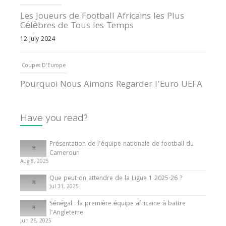
Les Joueurs de Football Africains les Plus
Célèbres de Tous les Temps
12 July 2024
Coupes D'Europe
Pourquoi Nous Aimons Regarder l’Euro UEFA
13 June 2024
Have you read?
Internationales
Tout ce que vous devez savoir sur la Coupe
Présentation de l’équipe nationale de football du
d’Afrique des Nations
Cameroun
Aug 8, 2025
10 May 2024
Que peut-on attendre de la Ligue 1 2025-26 ?
Jul 31, 2025
Internationales
Sénégal : la première équipe africaine à battre
Présentation de l’équipe nationale de football
l’Angleterre
du Cameroun
Jun 26, 2025