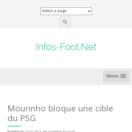
Skip
to
content
Infos-Foot.Net
Menu
Mourinho bloque une cible
du PSG
Posted on
3 July 2013
by
Jonathan Bonnet