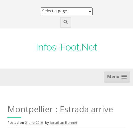
Skip
to
content
Infos-Foot.Net
Menu
Montpellier : Estrada arrive
Posted on
2 June 2010
by
Jonathan Bonnet