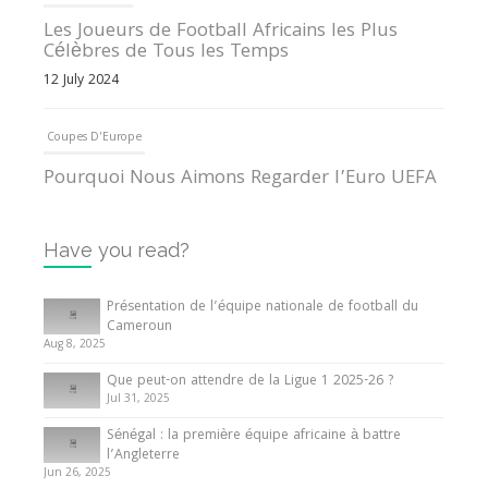
Les Joueurs de Football Africains les Plus
Célèbres de Tous les Temps
12 July 2024
Coupes D'Europe
Pourquoi Nous Aimons Regarder l’Euro UEFA
13 June 2024
Have you read?
Internationales
Tout ce que vous devez savoir sur la Coupe
Présentation de l’équipe nationale de football du
d’Afrique des Nations
Cameroun
Aug 8, 2025
10 May 2024
Que peut-on attendre de la Ligue 1 2025-26 ?
Jul 31, 2025
Internationales
Sénégal : la première équipe africaine à battre
Présentation de l’équipe nationale de football
l’Angleterre
du Cameroun
Jun 26, 2025