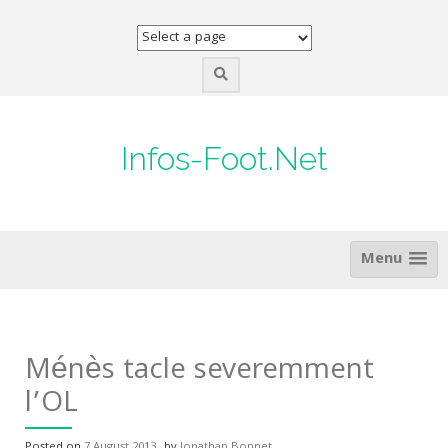
Skip
to
content
Infos-Foot.Net
Menu
Ménès tacle severemment
l’OL
Posted on
7 August 2013
by
Jonathan Bonnet