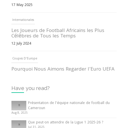
17 May 2025
Internationales
Les Joueurs de Football Africains les Plus
Célèbres de Tous les Temps
12 July 2024
Coupes D'Europe
Pourquoi Nous Aimons Regarder l’Euro UEFA
13 June 2024
Have you read?
Internationales
Tout ce que vous devez savoir sur la Coupe
Présentation de l’équipe nationale de football du
d’Afrique des Nations
Cameroun
Aug 8, 2025
10 May 2024
Que peut-on attendre de la Ligue 1 2025-26 ?
Jul 31, 2025