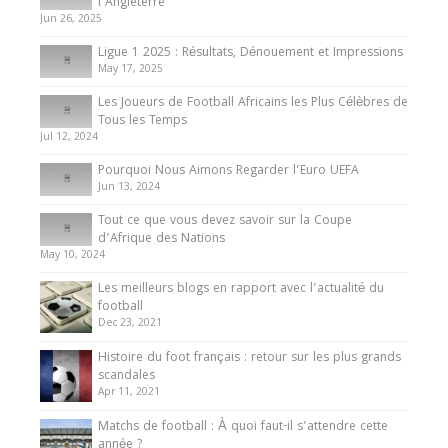
Présentation de l’équipe nationale de football
l’Angleterre
du Cameroun
Jun 26, 2025
8 August 2025
Ligue 1 2025 : Résultats, Dénouement et Impressions
May 17, 2025
Les Joueurs de Football Africains les Plus Célèbres de
Tous les Temps
Jul 12, 2024
Pourquoi Nous Aimons Regarder l’Euro UEFA
Jun 13, 2024
Tout ce que vous devez savoir sur la Coupe
d’Afrique des Nations
May 10, 2024
Les meilleurs blogs en rapport avec l’actualité du
football
Dec 23, 2021
Histoire du foot français : retour sur les plus grands
scandales
Apr 11, 2021
Matchs de football : À quoi faut-il s’attendre cette
année ?