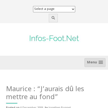
Skip
to
content
Infos-Foot.Net
Menu
Maurice : “J’aurais dû les
mettre au fond”
Posted on
6 December 2009
by
Jonathan Bonnet