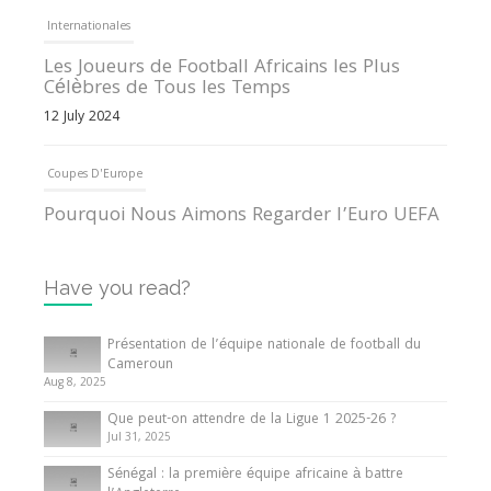
Internationales
Les Joueurs de Football Africains les Plus
Célèbres de Tous les Temps
12 July 2024
Coupes D'Europe
Pourquoi Nous Aimons Regarder l’Euro UEFA
13 June 2024
Have you read?
Internationales
Tout ce que vous devez savoir sur la Coupe
Présentation de l’équipe nationale de football du
d’Afrique des Nations
Cameroun
Aug 8, 2025
10 May 2024
Que peut-on attendre de la Ligue 1 2025-26 ?
Jul 31, 2025
Internationales
Sénégal : la première équipe africaine à battre