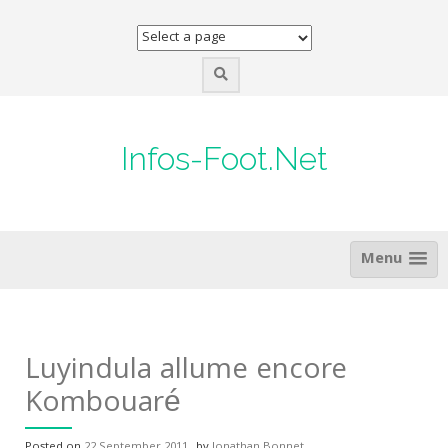
Skip
to
content
Infos-Foot.Net
Menu
Luyindula allume encore
Kombouaré
Posted on
22 September 2011
by
Jonathan Bonnet