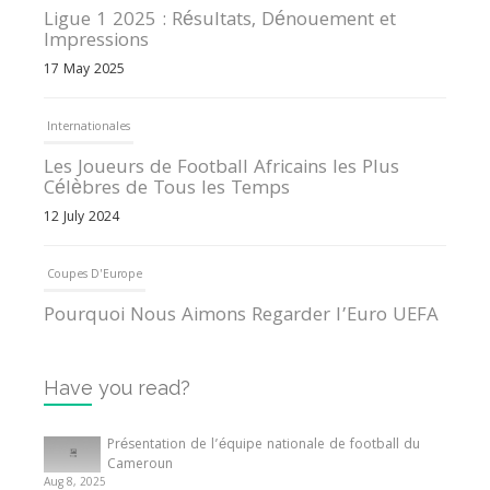
Ligue 1 2025 : Résultats, Dénouement et
Impressions
17 May 2025
Internationales
Les Joueurs de Football Africains les Plus
Célèbres de Tous les Temps
12 July 2024
Coupes D'Europe
Pourquoi Nous Aimons Regarder l’Euro UEFA
13 June 2024
Have you read?
Internationales
Tout ce que vous devez savoir sur la Coupe
Présentation de l’équipe nationale de football du
d’Afrique des Nations
Cameroun
Aug 8, 2025