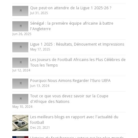
10 May 2024
Que peut-on attendre de la Ligue 1 2025-26 ?
Jul 31, 2025
Internationales
Sénégal : la première équipe africaine à battre
Présentation de l’équipe nationale de football
l’Angleterre
du Cameroun
Jun 26, 2025
8 August 2025
Ligue 1 2025 : Résultats, Dénouement et Impressions
May 17, 2025
Les Joueurs de Football Africains les Plus Célèbres de
Tous les Temps
Jul 12, 2024
Pourquoi Nous Aimons Regarder l’Euro UEFA
Jun 13, 2024
Tout ce que vous devez savoir sur la Coupe
d’Afrique des Nations
May 10, 2024
Les meilleurs blogs en rapport avec l’actualité du
football
Dec 23, 2021