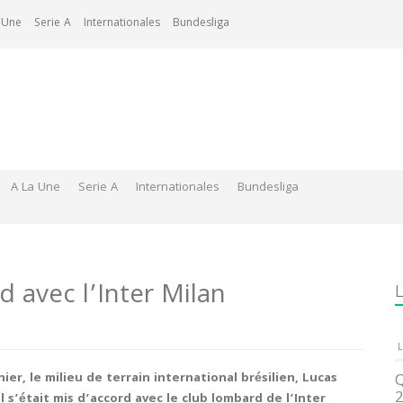
 Une
Serie A
Internationales
Bundesliga
A La Une
Serie A
Internationales
Bundesliga
d avec l’Inter Milan
L
L
er, le milieu de terrain international brésilien, Lucas
Q
2
il s’était mis d’accord avec le club lombard de l’Inter