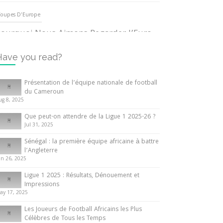
oupes D'Europe
ourquoi Nous Aimons Regarder l’Euro
UEFA
3 June 2024
Have you read?
nternationales
Présentation de l’équipe nationale de football
du Cameroun
out ce que vous devez savoir sur la
ug 8, 2025
oupe d’Afrique des Nations
Que peut-on attendre de la Ligue 1 2025-26 ?
0 May 2024
Jul 31, 2025
Sénégal : la première équipe africaine à battre
nternationales
l’Angleterre
un 26, 2025
résentation de l’équipe nationale de
ootball du Cameroun
Ligue 1 2025 : Résultats, Dénouement et
Impressions
 August 2025
ay 17, 2025
Les Joueurs de Football Africains les Plus
Célèbres de Tous les Temps