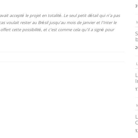
3
vait accepté le projet en totalité. Le seul petit détail qui n’a pas
s voulait rester au Brésil jusqu’au mois de janvier et l’Inter le
I
offert cette possibilité, et c’est comme cela qu’il a signé pour
S
b
2
L
L
I
1
I
L
C
1