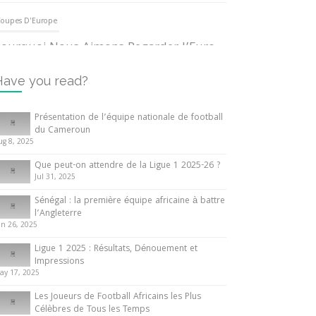
oupes D'Europe
ourquoi Nous Aimons Regarder l’Euro
UEFA
3 June 2024
Have you read?
nternationales
Présentation de l’équipe nationale de football
du Cameroun
out ce que vous devez savoir sur la
ug 8, 2025
oupe d’Afrique des Nations
Que peut-on attendre de la Ligue 1 2025-26 ?
0 May 2024
Jul 31, 2025
Sénégal : la première équipe africaine à battre
nternationales
l’Angleterre
un 26, 2025
résentation de l’équipe nationale de
ootball du Cameroun
Ligue 1 2025 : Résultats, Dénouement et
Impressions
 August 2025
ay 17, 2025
Les Joueurs de Football Africains les Plus
Célèbres de Tous les Temps