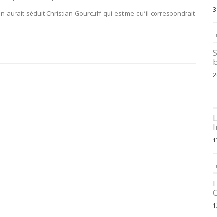
3
 aurait séduit Christian Gourcuff qui estime qu’il correspondrait
I
S
b
2
L
L
I
1
I
L
C
1