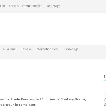
 Une
Serie A
Internationales
Bundesliga
A La Une
Serie A
Internationales
Bundesliga
L
L
peu le Stade Rennais, le FC Lorient à Boukary Dramé,
Q
2
rat, pour le remplacer.