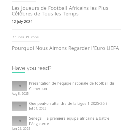
Les Joueurs de Football Africains les Plus
Célèbres de Tous les Temps
12 July 2024
Coupes D'Europe
Pourquoi Nous Aimons Regarder l’Euro UEFA
13 June 2024
Have you read?
Internationales
Tout ce que vous devez savoir sur la Coupe
Présentation de l’équipe nationale de football du
d’Afrique des Nations
Cameroun
Aug 8, 2025
10 May 2024
Que peut-on attendre de la Ligue 1 2025-26 ?
Jul 31, 2025
Internationales
Sénégal : la première équipe africaine à battre
Présentation de l’équipe nationale de football
l’Angleterre
du Cameroun
Jun 26, 2025