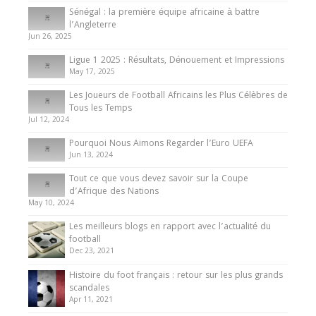
Sénégal : la première équipe africaine à battre
Présentation de l’équipe nationale de football
l’Angleterre
du Cameroun
Jun 26, 2025
8 August 2025
Ligue 1 2025 : Résultats, Dénouement et Impressions
May 17, 2025
Les Joueurs de Football Africains les Plus Célèbres de
Tous les Temps
Jul 12, 2024
Pourquoi Nous Aimons Regarder l’Euro UEFA
Jun 13, 2024
Tout ce que vous devez savoir sur la Coupe
d’Afrique des Nations
May 10, 2024
Les meilleurs blogs en rapport avec l’actualité du
football
Dec 23, 2021
Histoire du foot français : retour sur les plus grands
scandales
Apr 11, 2021