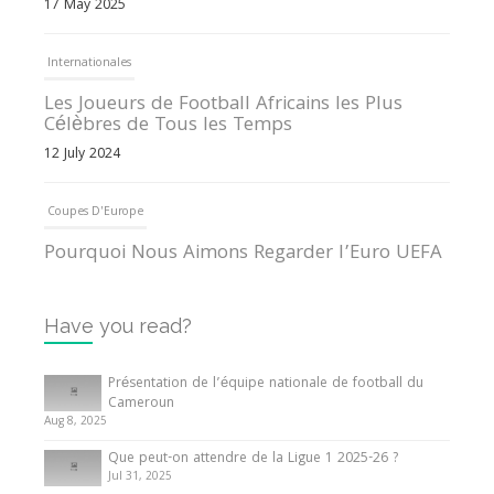
17 May 2025
Internationales
Les Joueurs de Football Africains les Plus
Célèbres de Tous les Temps
12 July 2024
Coupes D'Europe
Pourquoi Nous Aimons Regarder l’Euro UEFA
13 June 2024
Have you read?
Internationales
Tout ce que vous devez savoir sur la Coupe
Présentation de l’équipe nationale de football du
d’Afrique des Nations
Cameroun
Aug 8, 2025
10 May 2024
Que peut-on attendre de la Ligue 1 2025-26 ?
Jul 31, 2025
Internationales