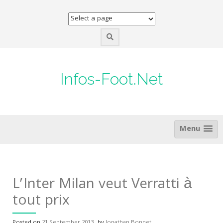
Skip
to
content
Infos-Foot.Net
Menu
L’Inter Milan veut Verratti à
tout prix
Posted on
21 September 2013
by
Jonathan Bonnet