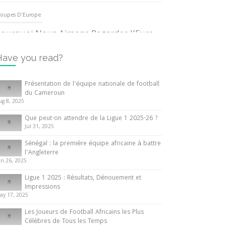
oupes D'Europe
ourquoi Nous Aimons Regarder l’Euro
UEFA
3 June 2024
Have you read?
nternationales
Présentation de l’équipe nationale de football
du Cameroun
out ce que vous devez savoir sur la
ug 8, 2025
oupe d’Afrique des Nations
Que peut-on attendre de la Ligue 1 2025-26 ?
0 May 2024
Jul 31, 2025
Sénégal : la première équipe africaine à battre
nternationales
l’Angleterre
un 26, 2025
résentation de l’équipe nationale de
ootball du Cameroun
Ligue 1 2025 : Résultats, Dénouement et
Impressions
 August 2025
ay 17, 2025
Les Joueurs de Football Africains les Plus
Célèbres de Tous les Temps