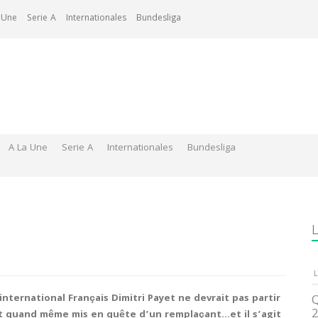
 Une
Serie A
Internationales
Bundesliga
A La Une
Serie A
Internationales
Bundesliga
L
L
nternational Français Dimitri Payet ne devrait pas partir
Q
2
ient quand même mis en quête d’un remplaçant…et il s’agit