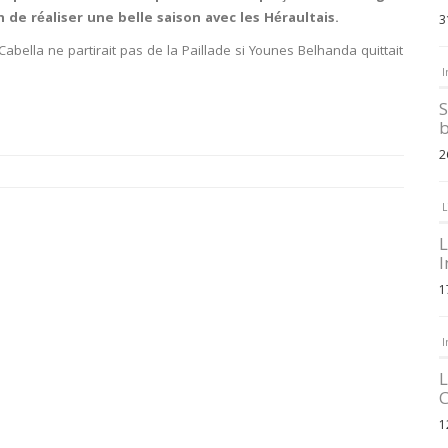
 de réaliser une belle saison avec les Héraultais.
3
Cabella ne partirait pas de la Paillade si Younes Belhanda quittait
I
S
b
2
L
L
I
1
I
L
C
1