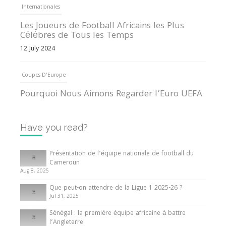
Internationales
Les Joueurs de Football Africains les Plus
Célèbres de Tous les Temps
12 July 2024
Coupes D'Europe
Pourquoi Nous Aimons Regarder l’Euro UEFA
13 June 2024
Have you read?
Internationales
Tout ce que vous devez savoir sur la Coupe
Présentation de l’équipe nationale de football du
d’Afrique des Nations
Cameroun
Aug 8, 2025
10 May 2024
Que peut-on attendre de la Ligue 1 2025-26 ?
Jul 31, 2025
Internationales
Sénégal : la première équipe africaine à battre
Présentation de l’équipe nationale de football
l’Angleterre