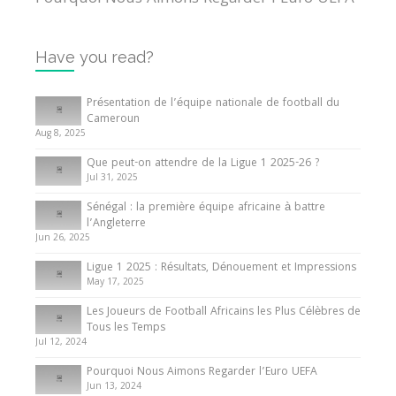
13 June 2024
Have you read?
Internationales
Tout ce que vous devez savoir sur la Coupe
Présentation de l’équipe nationale de football du
d’Afrique des Nations
Cameroun
Aug 8, 2025
10 May 2024
Que peut-on attendre de la Ligue 1 2025-26 ?
Jul 31, 2025
Internationales
Sénégal : la première équipe africaine à battre
Présentation de l’équipe nationale de football
l’Angleterre
du Cameroun
Jun 26, 2025
8 August 2025
Ligue 1 2025 : Résultats, Dénouement et Impressions
May 17, 2025
Les Joueurs de Football Africains les Plus Célèbres de
Tous les Temps
Jul 12, 2024
Pourquoi Nous Aimons Regarder l’Euro UEFA
Jun 13, 2024