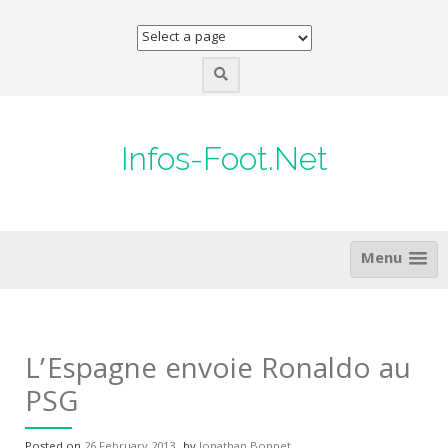
Skip
to
content
Infos-Foot.Net
Menu
L’Espagne envoie Ronaldo au
PSG
Posted on
26 February 2013
by
Jonathan Bonnet