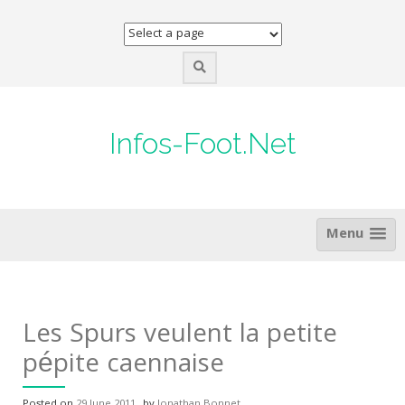
Skip
to
content
Infos-Foot.Net
Menu
Les Spurs veulent la petite
pépite caennaise
Posted on
29 June 2011
by
Jonathan Bonnet