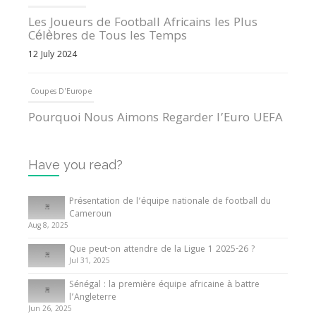
Les Joueurs de Football Africains les Plus
Célèbres de Tous les Temps
12 July 2024
Coupes D'Europe
Pourquoi Nous Aimons Regarder l’Euro UEFA
13 June 2024
Have you read?
Internationales
Tout ce que vous devez savoir sur la Coupe
Présentation de l’équipe nationale de football du
d’Afrique des Nations
Cameroun
Aug 8, 2025
10 May 2024
Que peut-on attendre de la Ligue 1 2025-26 ?
Jul 31, 2025
Internationales
Sénégal : la première équipe africaine à battre
Présentation de l’équipe nationale de football
l’Angleterre
du Cameroun
Jun 26, 2025