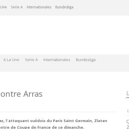
 Une
Serie A
Internationales
Bundesliga
A La Une
Serie A
Internationales
Bundesliga
contre Arras
L
L
as, l’attaquant suédois du Paris Saint Germain, Zlatan
Q
2
contre de Coupe de France de ce dimanche.