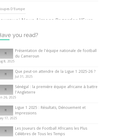
oupes D'Europe
ourquoi Nous Aimons Regarder l’Euro
UEFA
3 June 2024
Have you read?
nternationales
Présentation de l’équipe nationale de football
du Cameroun
out ce que vous devez savoir sur la
ug 8, 2025
oupe d’Afrique des Nations
Que peut-on attendre de la Ligue 1 2025-26 ?
0 May 2024
Jul 31, 2025
Sénégal : la première équipe africaine à battre
nternationales
l’Angleterre
un 26, 2025
résentation de l’équipe nationale de
ootball du Cameroun
Ligue 1 2025 : Résultats, Dénouement et
Impressions
 August 2025
ay 17, 2025
Les Joueurs de Football Africains les Plus
Célèbres de Tous les Temps