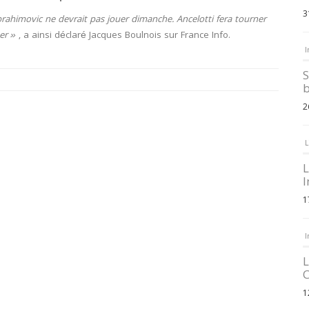
3
brahimovic ne devrait pas jouer dimanche. Ancelotti fera tourner
er »
, a ainsi déclaré Jacques Boulnois sur France Info.
I
S
b
2
L
L
I
1
I
L
C
1