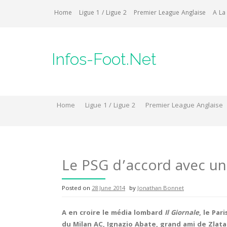
Skip
Home
Ligue 1 / Ligue 2
Premier League Anglaise
A La
to
content
Infos-Foot.Net
Home
Ligue 1 / Ligue 2
Premier League Anglaise
Le PSG d’accord avec un 
Posted on
28 June 2014
by
Jonathan Bonnet
A en croire le média lombard
Il Giornale
, le Par
du Milan AC, Ignazio Abate, grand ami de Zlat