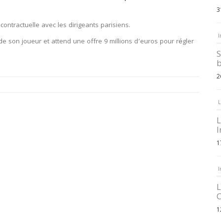
3
ontractuelle avec les dirigeants parisiens.
I
de son joueur et attend une offre 9 millions d’euros pour régler
S
b
2
L
L
I
1
I
L
C
1