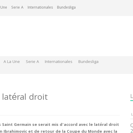
 Une
Serie A
Internationales
Bundesliga
A La Une
Serie A
Internationales
Bundesliga
latéral droit
L
L
is Saint Germain se serait mis d’accord avec le latéral droit
Q
2
an Ibrahimovic et de retour de la Coupe du Monde avec la