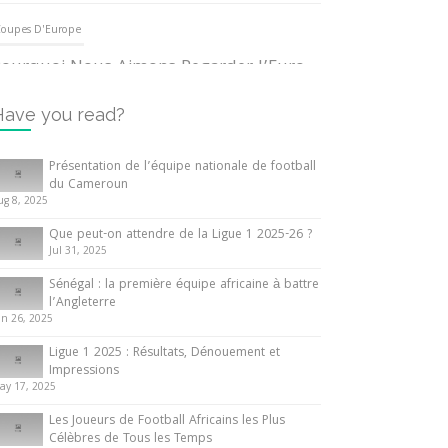
oupes D'Europe
ourquoi Nous Aimons Regarder l’Euro
UEFA
3 June 2024
Have you read?
nternationales
Présentation de l’équipe nationale de football
du Cameroun
out ce que vous devez savoir sur la
ug 8, 2025
oupe d’Afrique des Nations
Que peut-on attendre de la Ligue 1 2025-26 ?
0 May 2024
Jul 31, 2025
Sénégal : la première équipe africaine à battre
nternationales
l’Angleterre
un 26, 2025
résentation de l’équipe nationale de
ootball du Cameroun
Ligue 1 2025 : Résultats, Dénouement et
Impressions
 August 2025
ay 17, 2025
Les Joueurs de Football Africains les Plus
Célèbres de Tous les Temps