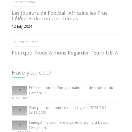
Internationales
Les Joueurs de Football Africains les Plus
Célèbres de Tous les Temps
12 July 2024
Coupes D'Europe
Pourquoi Nous Aimons Regarder l’Euro UEFA
13 June 2024
Have you read?
Internationales
Tout ce que vous devez savoir sur la Coupe
Présentation de l’équipe nationale de football du
d’Afrique des Nations
Cameroun
Aug 8, 2025
10 May 2024
Que peut-on attendre de la Ligue 1 2025-26 ?
Jul 31, 2025
Internationales
Sénégal : la première équipe africaine à battre
Présentation de l’équipe nationale de football
l’Angleterre