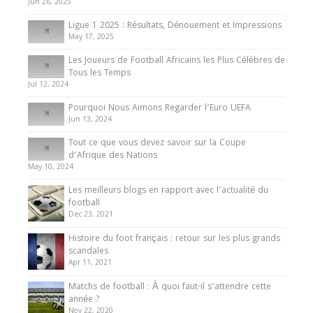
du Cameroun
Jun 26, 2025
8 August 2025
Ligue 1 2025 : Résultats, Dénouement et Impressions
May 17, 2025
Les Joueurs de Football Africains les Plus Célèbres de
Tous les Temps
Jul 12, 2024
Pourquoi Nous Aimons Regarder l’Euro UEFA
Jun 13, 2024
Tout ce que vous devez savoir sur la Coupe
d’Afrique des Nations
May 10, 2024
Les meilleurs blogs en rapport avec l’actualité du
football
Dec 23, 2021
Histoire du foot français : retour sur les plus grands
scandales
Apr 11, 2021
Matchs de football : À quoi faut-il s’attendre cette
année ?
Nov 22, 2020