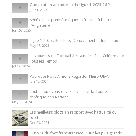
Que peut-on attendre de la Ligue 1 2025-26 ?
Jul 31, 2025
Internationales
Sénégal : la première équipe africaine à battre
Présentation de l’équipe nationale de football
l’Angleterre
du Cameroun
Jun 26, 2025
8 August 2025
Ligue 1 2025 : Résultats, Dénouement et Impressions
May 17, 2025
Les Joueurs de Football Africains les Plus Célèbres de
Tous les Temps
Jul 12, 2024
Pourquoi Nous Aimons Regarder l’Euro UEFA
Jun 13, 2024
Tout ce que vous devez savoir sur la Coupe
d’Afrique des Nations
May 10, 2024
Les meilleurs blogs en rapport avec l’actualité du
football
Dec 23, 2021
Histoire du foot français : retour sur les plus grands