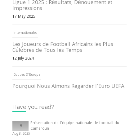
Ligue 1 2025 : Résultats, Dénouement et
Impressions
17 May 2025
Internationales
Les Joueurs de Football Africains les Plus
Célèbres de Tous les Temps
12 July 2024
Coupes D'Europe
Pourquoi Nous Aimons Regarder l’Euro UEFA
13 June 2024
Have you read?
Internationales
Tout ce que vous devez savoir sur la Coupe
Présentation de l’équipe nationale de football du
d’Afrique des Nations
Cameroun
Aug 8, 2025
10 May 2024