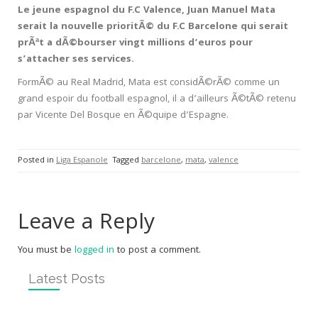
Le jeune espagnol du F.C Valence, Juan Manuel Mata
serait la nouvelle prioritÃ© du F.C Barcelone qui serait
prÃªt a dÃ©bourser vingt millions d’euros pour
s’attacher ses services.
FormÃ© au Real Madrid, Mata est considÃ©rÃ© comme un
grand espoir du football espagnol, il a d’ailleurs Ã©tÃ© retenu
par Vicente Del Bosque en Ã©quipe d’Espagne.
Posted in
Liga Espanole
Tagged
barcelone
,
mata
,
valence
Leave a Reply
You must be
logged in
to post a comment.
Latest Posts