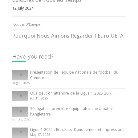
Célèbres de Tous les Temps
12 July 2024
Coupes D'Europe
Pourquoi Nous Aimons Regarder l’Euro UEFA
13 June 2024
Have you read?
Internationales
Tout ce que vous devez savoir sur la Coupe
Présentation de l’équipe nationale de football du
d’Afrique des Nations
Cameroun
Aug 8, 2025
10 May 2024
Que peut-on attendre de la Ligue 1 2025-26 ?
Jul 31, 2025
Internationales
Sénégal : la première équipe africaine à battre
Présentation de l’équipe nationale de football
l’Angleterre
du Cameroun
Jun 26, 2025
8 August 2025
Ligue 1 2025 : Résultats, Dénouement et Impressions
May 17, 2025