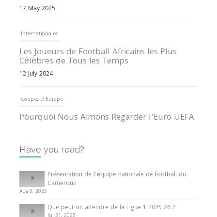
17 May 2025
Internationales
Les Joueurs de Football Africains les Plus
Célèbres de Tous les Temps
12 July 2024
Coupes D'Europe
Pourquoi Nous Aimons Regarder l’Euro UEFA
13 June 2024
Have you read?
Internationales
Tout ce que vous devez savoir sur la Coupe
Présentation de l’équipe nationale de football du
d’Afrique des Nations
Cameroun
Aug 8, 2025
10 May 2024
Que peut-on attendre de la Ligue 1 2025-26 ?
Jul 31, 2025