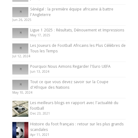
Internationales
Sénégal : la première équipe africaine à battre
Présentation de l’équipe nationale de football
l’Angleterre
du Cameroun
Jun 26, 2025
8 August 2025
Ligue 1 2025 : Résultats, Dénouement et Impressions
May 17, 2025
Les Joueurs de Football Africains les Plus Célèbres de
Tous les Temps
Jul 12, 2024
Pourquoi Nous Aimons Regarder l’Euro UEFA
Jun 13, 2024
Tout ce que vous devez savoir sur la Coupe
d’Afrique des Nations
May 10, 2024
Les meilleurs blogs en rapport avec l’actualité du
football
Dec 23, 2021
Histoire du foot français : retour sur les plus grands
scandales
Apr 11, 2021