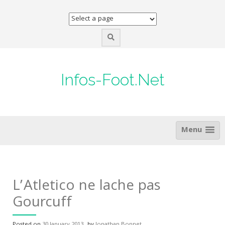
Skip
to
content
Infos-Foot.Net
Menu
L’Atletico ne lache pas
Gourcuff
Posted on
30 January 2013
by
Jonathan Bonnet