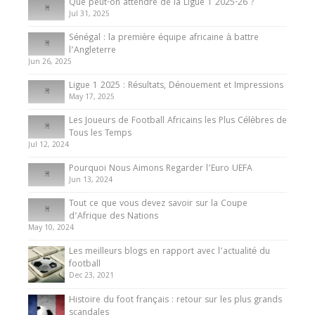
Que peut-on attendre de la Ligue 1 2025-26 ?
Jul 31, 2025
Internationales
Sénégal : la première équipe africaine à battre
Présentation de l’équipe nationale de football
l’Angleterre
du Cameroun
Jun 26, 2025
8 August 2025
Ligue 1 2025 : Résultats, Dénouement et Impressions
May 17, 2025
Les Joueurs de Football Africains les Plus Célèbres de
Tous les Temps
Jul 12, 2024
Pourquoi Nous Aimons Regarder l’Euro UEFA
Jun 13, 2024
Tout ce que vous devez savoir sur la Coupe
d’Afrique des Nations
May 10, 2024
Les meilleurs blogs en rapport avec l’actualité du
football
Dec 23, 2021
Histoire du foot français : retour sur les plus grands
scandales