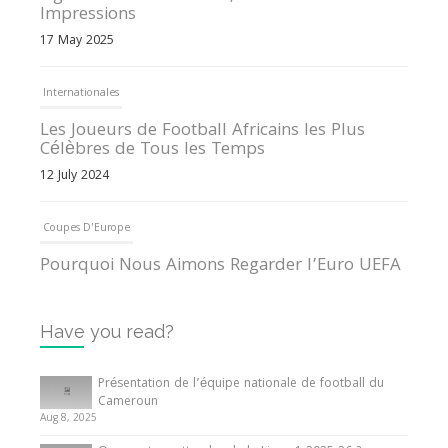
Impressions
17 May 2025
Internationales
Les Joueurs de Football Africains les Plus
Célèbres de Tous les Temps
12 July 2024
Coupes D'Europe
Pourquoi Nous Aimons Regarder l’Euro UEFA
13 June 2024
Have you read?
Internationales
Tout ce que vous devez savoir sur la Coupe
Présentation de l’équipe nationale de football du
d’Afrique des Nations
Cameroun
Aug 8, 2025
10 May 2024