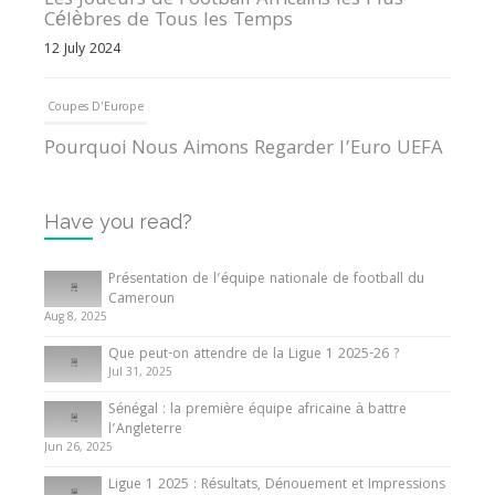
Les Joueurs de Football Africains les Plus
Célèbres de Tous les Temps
12 July 2024
Coupes D'Europe
Pourquoi Nous Aimons Regarder l’Euro UEFA
13 June 2024
Have you read?
Internationales
Tout ce que vous devez savoir sur la Coupe
Présentation de l’équipe nationale de football du
d’Afrique des Nations
Cameroun
Aug 8, 2025
10 May 2024
Que peut-on attendre de la Ligue 1 2025-26 ?
Jul 31, 2025
Internationales
Sénégal : la première équipe africaine à battre
Présentation de l’équipe nationale de football
l’Angleterre
du Cameroun
Jun 26, 2025
8 August 2025
Ligue 1 2025 : Résultats, Dénouement et Impressions