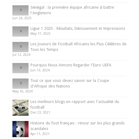
Internationales
Sénégal : la première équipe africaine à battre
Présentation de l’équipe nationale de football
l’Angleterre
du Cameroun
Jun 26, 2025
8 August 2025
Ligue 1 2025 : Résultats, Dénouement et Impressions
May 17, 2025
Les Joueurs de Football Africains les Plus Célèbres de
Tous les Temps
Jul 12, 2024
Pourquoi Nous Aimons Regarder l’Euro UEFA
Jun 13, 2024
Tout ce que vous devez savoir sur la Coupe
d’Afrique des Nations
May 10, 2024
Les meilleurs blogs en rapport avec l’actualité du
football
Dec 23, 2021
Histoire du foot français : retour sur les plus grands
scandales
Apr 11, 2021