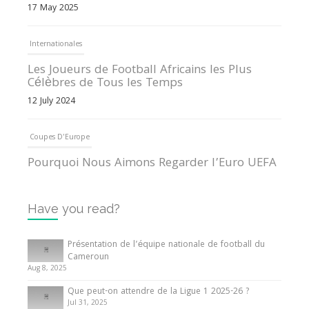
17 May 2025
Internationales
Les Joueurs de Football Africains les Plus
Célèbres de Tous les Temps
12 July 2024
Coupes D'Europe
Pourquoi Nous Aimons Regarder l’Euro UEFA
13 June 2024
Have you read?
Internationales
Tout ce que vous devez savoir sur la Coupe
Présentation de l’équipe nationale de football du
d’Afrique des Nations
Cameroun
Aug 8, 2025
10 May 2024
Que peut-on attendre de la Ligue 1 2025-26 ?
Jul 31, 2025