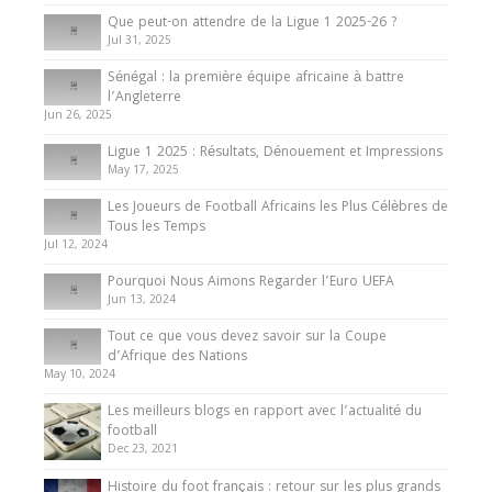
Que peut-on attendre de la Ligue 1 2025-26 ?
Jul 31, 2025
Internationales
Sénégal : la première équipe africaine à battre
Présentation de l’équipe nationale de football
l’Angleterre
du Cameroun
Jun 26, 2025
8 August 2025
Ligue 1 2025 : Résultats, Dénouement et Impressions
May 17, 2025
Les Joueurs de Football Africains les Plus Célèbres de
Tous les Temps
Jul 12, 2024
Pourquoi Nous Aimons Regarder l’Euro UEFA
Jun 13, 2024
Tout ce que vous devez savoir sur la Coupe
d’Afrique des Nations
May 10, 2024
Les meilleurs blogs en rapport avec l’actualité du
football
Dec 23, 2021
Histoire du foot français : retour sur les plus grands