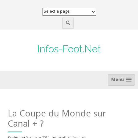
Skip
to
content
Infos-Foot.Net
Menu
La Coupe du Monde sur
Canal + ?
Posted on
5 January 2010
by
Jonathan Bonnet