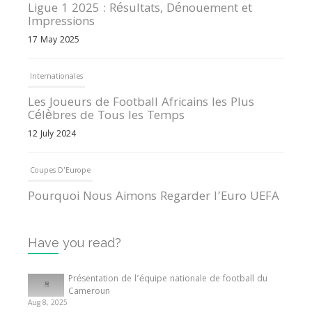
Ligue 1 2025 : Résultats, Dénouement et
Impressions
17 May 2025
Internationales
Les Joueurs de Football Africains les Plus
Célèbres de Tous les Temps
12 July 2024
Coupes D'Europe
Pourquoi Nous Aimons Regarder l’Euro UEFA
13 June 2024
Have you read?
Internationales
Tout ce que vous devez savoir sur la Coupe
Présentation de l’équipe nationale de football du
d’Afrique des Nations
Cameroun
Aug 8, 2025
10 May 2024