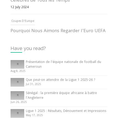
Célèbres de Tous les Temps
12 July 2024
Coupes D'Europe
Pourquoi Nous Aimons Regarder l’Euro UEFA
13 June 2024
Have you read?
Internationales
Tout ce que vous devez savoir sur la Coupe
Présentation de l’équipe nationale de football du
d’Afrique des Nations
Cameroun
Aug 8, 2025
10 May 2024
Que peut-on attendre de la Ligue 1 2025-26 ?
Jul 31, 2025
Internationales
Sénégal : la première équipe africaine à battre
Présentation de l’équipe nationale de football
l’Angleterre
du Cameroun
Jun 26, 2025
8 August 2025
Ligue 1 2025 : Résultats, Dénouement et Impressions
May 17, 2025