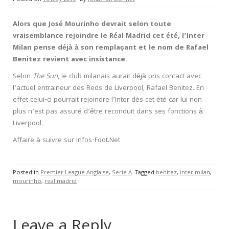
Alors que José Mourinho devrait selon toute
vraisemblance rejoindre le Réal Madrid cet été, l’Inter
Milan pense déjà à son remplaçant et le nom de Rafael
Benitez revient avec insistance.
Selon
The Sun
, le club milanais aurait déjà pris contact avec
l’actuel entraineur des Reds de Liverpool, Rafael Benitez. En
effet celui-ci pourrait rejoindre l’Inter dès cet été car lui non
plus n’est pas assuré d’être reconduit dans ses fonctions à
Liverpool.
Affaire à suivre sur Infos-Foot.Net
Posted in
Premier League Anglaise
,
Serie A
Tagged
benitez
,
inter milan
,
mourinho
,
real madrid
Leave a Reply