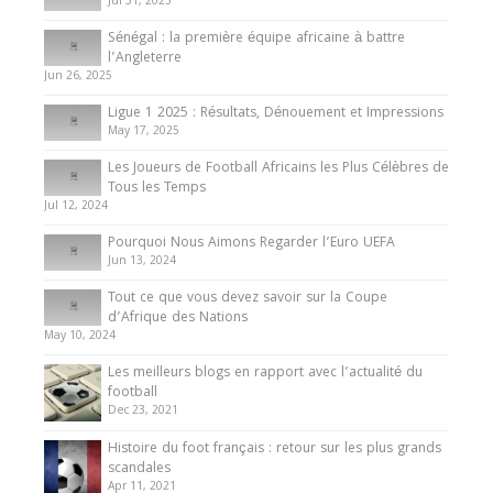
Jul 31, 2025
Internationales
Sénégal : la première équipe africaine à battre
Présentation de l’équipe nationale de football
l’Angleterre
du Cameroun
Jun 26, 2025
8 August 2025
Ligue 1 2025 : Résultats, Dénouement et Impressions
May 17, 2025
Les Joueurs de Football Africains les Plus Célèbres de
Tous les Temps
Jul 12, 2024
Pourquoi Nous Aimons Regarder l’Euro UEFA
Jun 13, 2024
Tout ce que vous devez savoir sur la Coupe
d’Afrique des Nations
May 10, 2024
Les meilleurs blogs en rapport avec l’actualité du
football
Dec 23, 2021
Histoire du foot français : retour sur les plus grands
scandales
Apr 11, 2021