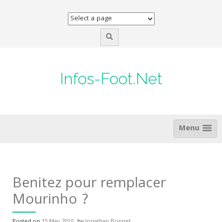
Skip
to
content
Infos-Foot.Net
Menu
Benitez pour remplacer
Mourinho ?
Posted on
15 May 2010
by
Jonathan Bonnet