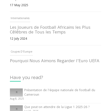
17 May 2025
Internationales
Les Joueurs de Football Africains les Plus
Célèbres de Tous les Temps
12 July 2024
Coupes D'Europe
Pourquoi Nous Aimons Regarder l’Euro UEFA
13 June 2024
Have you read?
Internationales
Tout ce que vous devez savoir sur la Coupe
Présentation de l’équipe nationale de football du
d’Afrique des Nations
Cameroun
Aug 8, 2025
10 May 2024
Que peut-on attendre de la Ligue 1 2025-26 ?