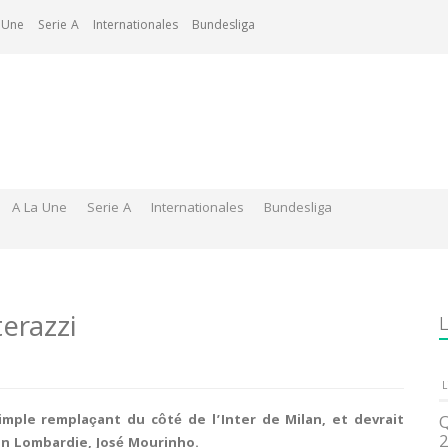
 Une
Serie A
Internationales
Bundesliga
A La Une
Serie A
Internationales
Bundesliga
erazzi
L
L
imple remplaçant du côté de l’Inter de Milan, et devrait
Q
2
 en Lombardie, José Mourinho.