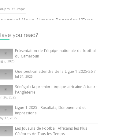
oupes D'Europe
ourquoi Nous Aimons Regarder l’Euro
UEFA
3 June 2024
Have you read?
nternationales
Présentation de l’équipe nationale de football
du Cameroun
out ce que vous devez savoir sur la
ug 8, 2025
oupe d’Afrique des Nations
Que peut-on attendre de la Ligue 1 2025-26 ?
0 May 2024
Jul 31, 2025
Sénégal : la première équipe africaine à battre
nternationales
l’Angleterre
un 26, 2025
résentation de l’équipe nationale de
ootball du Cameroun
Ligue 1 2025 : Résultats, Dénouement et
Impressions
 August 2025
ay 17, 2025
Les Joueurs de Football Africains les Plus
Célèbres de Tous les Temps