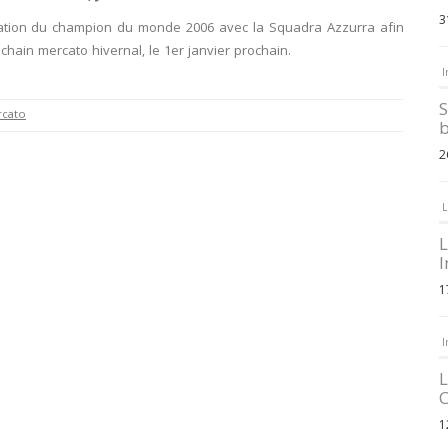
3
tuation du champion du monde 2006 avec la Squadra Azzurra afin
chain mercato hivernal, le 1er janvier prochain.
I
S
cato
b
2
L
L
I
1
I
L
C
1